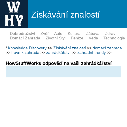
Získávání znalostí
Dobrodružství
Zvěř
Auto
Kultura
Zábava
Zdraví
Domácí Zahrada
Životní Styl
Peníze
Věda
Technologie
/
Knowledge Discovery
>>
Získávání znalostí
>>
domácí zahrada
>>
trávník zahrada
>>
zahrádkářství
>>
zahradní trendy
>>
HowStuffWorks odpověď na vaši zahrádkářství
Questions