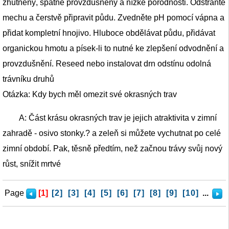
zhutněný, špatně provzdušněný a nízké porodnosti. Odstraňte
mechu a čerstvě připravit půdu. Zvedněte pH pomocí vápna a
přidat kompletní hnojivo. Hluboce obdělávat půdu, přidávat
organickou hmotu a písek-li to nutné ke zlepšení odvodnění a
provzdušnění. Reseed nebo instalovat drn odstínu odolná
trávníku druhů
Otázka: Kdy bych měl omezit své okrasných trav
A: Část krásu okrasných trav je jejich atraktivita v zimní
zahradě - osivo stonky.? a zeleň si můžete vychutnat po celé
zimní období. Pak, těsně předtím, než začnou trávy svůj nový
růst, snížit mrtvé
Page
[1]
[2]
[3]
[4]
[5]
[6]
[7]
[8]
[9]
[10]
...
>>