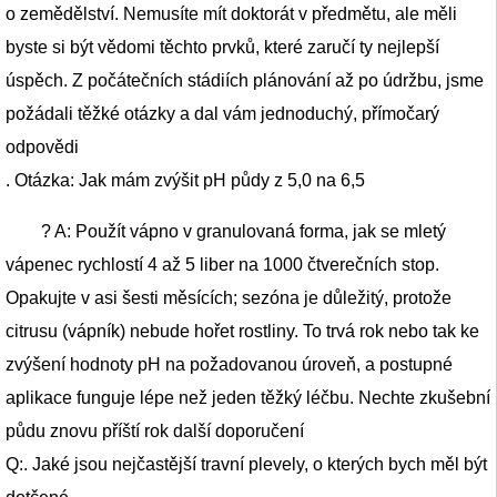
o zemědělství. Nemusíte mít doktorát v předmětu, ale měli
byste si být vědomi těchto prvků, které zaručí ty nejlepší
úspěch. Z počátečních stádiích plánování až po údržbu, jsme
požádali těžké otázky a dal vám jednoduchý, přímočarý
odpovědi
. Otázka: Jak mám zvýšit pH půdy z 5,0 na 6,5 ​​
? A: Použít vápno v granulovaná forma, jak se mletý
vápenec rychlostí 4 až 5 liber na 1000 čtverečních stop.
Opakujte v asi šesti měsících; sezóna je důležitý, protože
citrusu (vápník) nebude hořet rostliny. To trvá rok nebo tak ke
zvýšení hodnoty pH na požadovanou úroveň, a postupné
aplikace funguje lépe než jeden těžký léčbu. Nechte zkušební
půdu znovu příští rok další doporučení
Q:. Jaké jsou nejčastější travní plevely, o kterých bych měl být