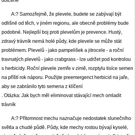
dotčené
A:? Samozřejmě, že plevele, budete se zabývají být
odlišné od těch, v jiném regionu, ale obecně problémy bude
podobné. Nejlepší boj proti plevelům je prevence. Hustý,
zdravý trávník nemá holé půdy, kde plevele se může stát
problémem. Plevelů - jako pampelišek a jitrocele - a roční
travnatých plevelů - jako crabgrass - lze udržet pod kontrolou
s herbicidy. Roční plevele zemře v zimě, rozptylu tisíce semen
na příští rok náporu. Použijte preemergenct herbicid na jaře,
aby se zabránilo tyto semena z klíčení
. Otázka: Jak bych měl eliminovat stávající mech omladit
trávník
A:? Přítomnost mechu naznačuje nedostatek slunečního
světla a chudé půdě. Půdy, kde mechy rostou bývají kyselé,