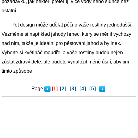
požadavků, jak někteří preferují více vody nebo slunce než
ostatní.
Pot design může udělat péči o vaše rostliny jednodušší.
Vezměme si například jahody hrnec, který se měnil výchozy
nad ním, takže je ideální pro pěstování jahod a bylinek.
Vyberte si květináč moudře, a vaše rostliny budou nejen
zůstat zdravý déle, ale budete vynaložit méně úsilí, aby jim
tímto způsobe
Page
[1]
[2]
[3]
[4]
[5]