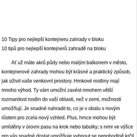
10 Tipy pro nejlepší kontejneru zahrady v bloku
10 tipů pro nejlepší kontejnerů zahradě na bloku
Ať už máte akrů půdy nebo malým balkonem v město,
kontejnerové zahrady mohou být krásné a praktický způsob,
jak oživit vaše venkovní prostory. Hrnkové rostliny mají
mnoho výhod. Ty vám umožní zavést mnohem větší
rozmanitost rostlin do vaší oblasti, než v zemi, možnosti
umožňují. Je snadné nahradit to, co je v obalu s novým
růstem pro zcela nový vzhled. Plus, hrnce mohou být
umístěny v úrovni pasu na krok nebo tabulky; s nimi ve výšce
pro vás snadné dostat umožňuje vyhnout se nepohodlně krčil