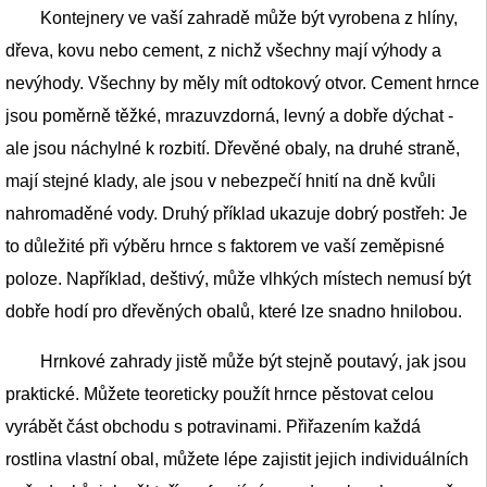
Kontejnery ve vaší zahradě může být vyrobena z hlíny,
dřeva, kovu nebo cement, z nichž všechny mají výhody a
nevýhody. Všechny by měly mít odtokový otvor. Cement hrnce
jsou poměrně těžké, mrazuvzdorná, levný a dobře dýchat -
ale jsou náchylné k rozbití. Dřevěné obaly, na druhé straně,
mají stejné klady, ale jsou v nebezpečí hnití na dně kvůli
nahromaděné vody. Druhý příklad ukazuje dobrý postřeh: Je
to důležité při výběru hrnce s faktorem ve vaší zeměpisné
poloze. Například, deštivý, může vlhkých místech nemusí být
dobře hodí pro dřevěných obalů, které lze snadno hnilobou.
Hrnkové zahrady jistě může být stejně poutavý, jak jsou
praktické. Můžete teoreticky použít hrnce pěstovat celou
vyrábět část obchodu s potravinami. Přiřazením každá
rostlina vlastní obal, můžete lépe zajistit jejich individuálních