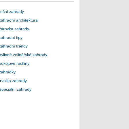
roční zahrady
zahradní architektura
žárovka zahrady
zahradní tipy
zahradní trendy
bylinné zelinářské zahrady
pokojové rostliny
zahrádky
trvalka zahrady
Speciální zahrady