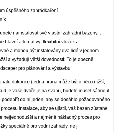
adům úspěšného zahrádkaření
ník
dnete nainstalovat své vlastní zahradní bazény. ,
 hlavní alternativy: flexibilní vložek a
evné a mohou být instalovány dva lidé v jednom
ší a vyžadují větší dovednosti: To je obecně
landscaper pro plánování a výstavbu
onale dokonce (jedna hrana může být o něco nižší,
kud je vaše dvoře je na svahu, budete muset sáhnout
e podepřít dolní jeden, aby se dosáhlo požadovaného
procesu instalace, aby se ujistil, váš bazén zůstane
ka je nejjednodušší a nejméně nákladný proces pro
ložky speciálně pro vodní zahrady, ne j