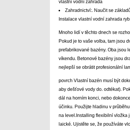
vlastní vodní zahrada
Zahradnictví:. Naučit se zákl
Instalace vlastní vodní zahrada ryb
Mnoho lidí v těchto dnech se rozho
Pokud je to vaše volba, tam jsou dvě
prefabrikované bazény. Oba jsou l
víkendu. Betonové bazény jsou draž
nejlepší se obrátit profesionální 
povrch Vlastní bazén musí být dok
aby dešťové vody do. odtékat). Po
dál na horním konci, nebo dokonc
účinku. Použijte hladinu v průběhu 
na level.Installing flexibilní vlož
laické. Ujistěte se, že používáte v