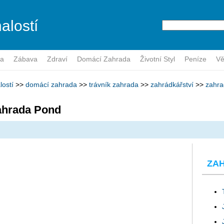
alostí
ra
Zábava
Zdraví
Domácí Zahrada
Životní Styl
Peníze
V
lostí
>>
domácí zahrada
>>
trávník zahrada
>>
zahrádkářství
>>
zahra
zahrada Pond
ZA