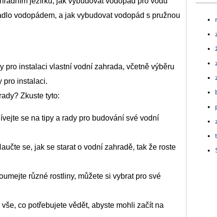
ahradním jezírku, jak vybudovat vodopád pro vodu
erpadlo vodopádem, a jak vybudovat vodopád s pružnou
py pro instalaci vlastní vodní zahrada, včetně výběru
pro instalaci.
rady? Zkuste tyto:
ívejte se na tipy a rady pro budování své vodní
učte se, jak se starat o vodní zahradě, tak že roste
oumejte různé rostliny, můžete si vybrat pro své
vše, co potřebujete vědět, abyste mohli začít na