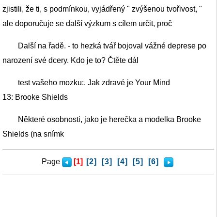
zjistili, že ti, s podmínkou, vyjádřený " zvýšenou tvořivost, "
ale doporučuje se další výzkum s cílem určit, proč
Další na řadě. - to hezká tvář bojoval vážné deprese po
narození své dcery. Kdo je to? Čtěte dál
test vašeho mozku:. Jak zdravé je Your Mind
13: Brooke Shields
Některé osobnosti, jako je herečka a modelka Brooke
Shields (na snímk
Page
[1]
[2]
[3]
[4]
[5]
[6]