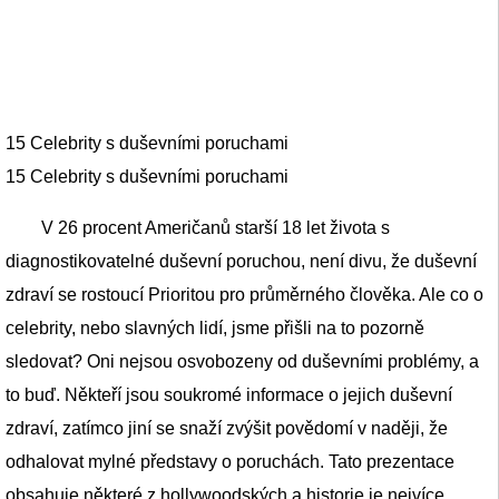
15 Celebrity s duševními poruchami
15 Celebrity s duševními poruchami
V 26 procent Američanů starší 18 let života s
diagnostikovatelné duševní poruchou, není divu, že duševní
zdraví se rostoucí Prioritou pro průměrného člověka. Ale co o
celebrity, nebo slavných lidí, jsme přišli na to pozorně
sledovat? Oni nejsou osvobozeny od duševními problémy, a
to buď. Někteří jsou soukromé informace o jejich duševní
zdraví, zatímco jiní se snaží zvýšit povědomí v naději, že
odhalovat mylné představy o poruchách. Tato prezentace
obsahuje některé z hollywoodských a historie je nejvíce