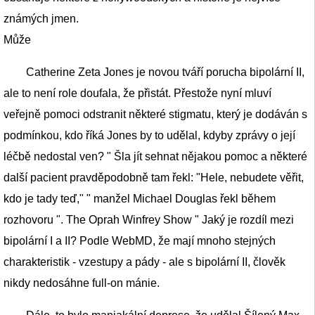
známých jmen.
Může
Catherine Zeta Jones je novou tváří porucha bipolární II,
ale to není role doufala, že přistát. Přestože nyní mluví
veřejně pomoci odstranit některé stigmatu, který je dodáván s
podmínkou, kdo říká Jones by to udělal, kdyby zprávy o její
léčbě nedostal ven? " Šla jít sehnat nějakou pomoc a některé
další pacient pravděpodobně tam řekl: "Hele, nebudete věřit,
kdo je tady teď," " manžel Michael Douglas řekl během
rozhovoru ". The Oprah Winfrey Show " Jaký je rozdíl mezi
bipolární I a II? Podle WebMD, že mají mnoho stejných
charakteristik - vzestupy a pády - ale s bipolární II, člověk
nikdy nedosáhne full-on mánie.