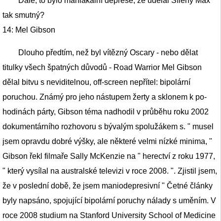
Dále, to bylo maniakální deprese, že udělal Šílený Max
tak smutný?
14: Mel Gibson
Dlouho předtím, než byl vítězný Oscary - nebo dělat
titulky všech špatných důvodů - Road Warrior Mel Gibson
dělal bitvu s neviditelnou, off-screen nepřítel: bipolární
poruchou. Známý pro jeho nástupem žerty a sklonem k po-
hodinách párty, Gibson téma nadhodil v průběhu roku 2002
dokumentárního rozhovoru s bývalým spolužákem s. " musel
jsem opravdu dobré výšky, ale některé velmi nízké minima, "
Gibson řekl filmaře Sally McKenzie na " herectví z roku 1977,
" který vysílal na australské televizi v roce 2008. ". Zjistil jsem,
že v poslední době, že jsem maniodepresivní " Četné články
byly napsáno, spojující bipolární poruchy nálady s uměním. V
roce 2008 studium na Stanford University School of Medicine